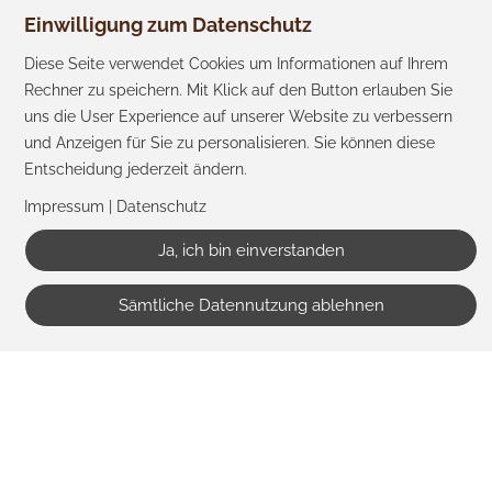
Einwilligung zum Datenschutz
KONTAKT
Diese Seite verwendet Cookies um Informationen auf Ihrem
Rechner zu speichern. Mit Klick auf den Button erlauben Sie
uns die User Experience auf unserer Website zu verbessern
Birkenhof Teltow
und Anzeigen für Sie zu personalisieren. Sie können diese
Zehnrutenweg 55A
,
Entscheidung jederzeit ändern.
14513
Teltow
Impressum
|
Datenschutz
Fragen zum Birkenhof:
0176 / 17 73 10 11
(David Badtke)
Ja, ich bin einverstanden
birkenhof.teltow@gmail.com
Sämtliche Datennutzung ablehnen
Fragen zur Reitschule:
0176 / 17 73 10 12
info.birkenhofteltow@gmail.com
Impressum
|
Datenschutz