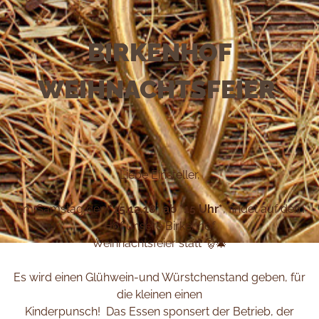
BIRKENHOF
WEIHNACHTSFEIER
Liebe Einsteller,
Am Samstag den
*15.12.18* ab *15 Uhr*
, findet auf dem
Hof unsere Birkenhof
Weihnachtsfeier statt 🎅🎄
Es wird einen Glühwein-und Würstchenstand geben, für
die kleinen einen
Kinderpunsch! Das Essen sponsert der Betrieb, der