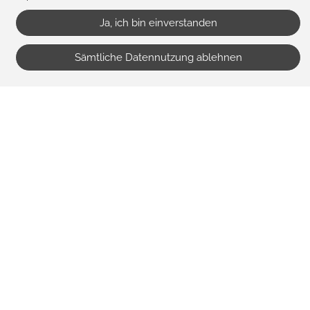
Ja, ich bin einverstanden
Sämtliche Datennutzung ablehnen
Anfrage für Reitschule
Anfrage für Pferdepension
ABSENDEN